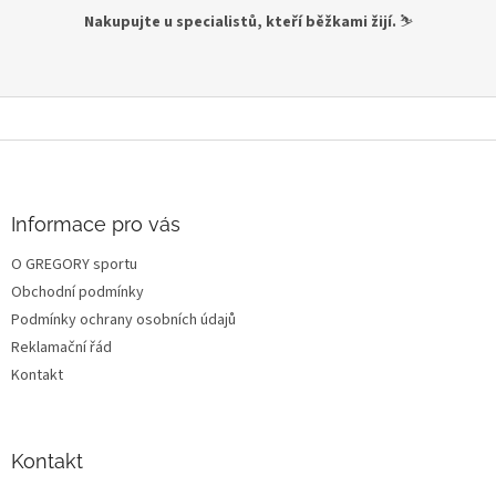
Nakupujte u specialistů, kteří běžkami žijí.
⛷️
Z
á
p
a
Informace pro vás
t
O GREGORY sportu
í
Obchodní podmínky
Podmínky ochrany osobních údajů
Reklamační řád
Kontakt
Kontakt